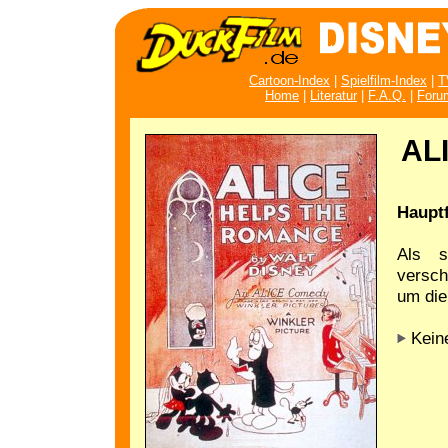
Cartoon-Index
|
Spielfilm-Index
|
T
Home
|
Literatur
|
F.A.Q.
|
Foru
AL
Hauptf
Als s
versch
um die
Keine