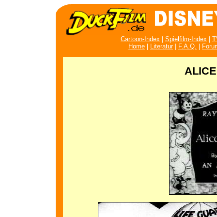
Cartoon-Index
|
Spielfilm-Index
|
T
Home
|
Literatur
|
F.A.Q.
|
Foru
ALICE