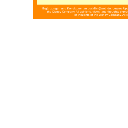
Ergänzungen und Korrekturen an
duckfilm@web.de
. Letztes Up
the Disney Company. All opinions, views, and thoughts expres
or thoughts of the Disney Company. All 