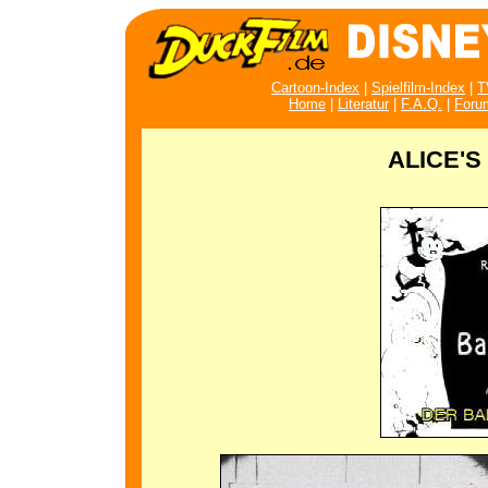
Cartoon-Index
|
Spielfilm-Index
|
T
Home
|
Literatur
|
F.A.Q.
|
Foru
ALICE'