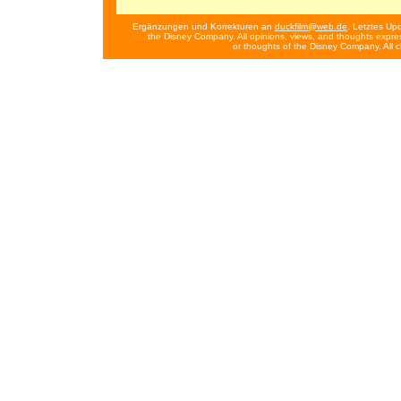
Ergänzungen und Korrekturen an
duckfilm@web.de
. Letztes Up
the Disney Company. All opinions, views, and thoughts expres
or thoughts of the Disney Company. All 