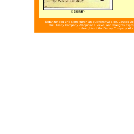
© DISNEY
Ergänzungen und Korrekturen an
duckfilm@web.de
. Letztes Up
the Disney Company. All opinions, views, and thoughts expres
or thoughts of the Disney Company. All 