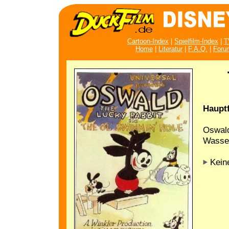
Cartoon-Index
|
Spielfilm-Index
|
T
Home
|
Literatur
|
F.A.Q.
|
Foru
Hauptf
Oswal
Wasser
Keine